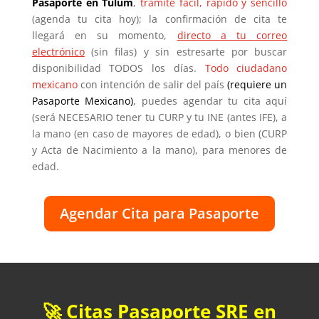
Pasaporte en Tulum
,
trámite fácil, rápido y sencillo
(agenda tu cita hoy); la confirmación de cita te
llegará en su momento,
directo a tu correo
electrónico
(sin filas) y sin estresarte por buscar
disponibilidad TODOS los días.
Todo ciudadano
mexicano
con intención de salir del país
(requiere un
Pasaporte Mexicano)
, puedes agendar tu cita aquí
(será NECESARIO tener tu CURP y tu INE (antes IFE), a
la mano (en caso de mayores de edad), o bien (CURP
y Acta de Nacimiento a la mano), para menores de
edad.
Agendar Cita para Pasaporte
🚀 Citas Pasaporte SRE en