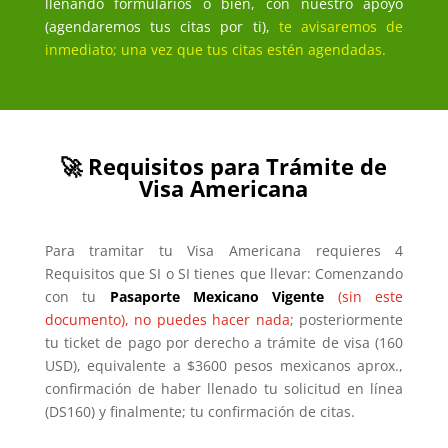
llenando formularios o bien, con nuestro apoyo
(agendaremos tus citas por ti),
te avisaremos de
inmediato; una vez que tus citas estén agendadas.
🚀 Requisitos para Trámite de
Visa Americana
Para tramitar tu Visa Americana requieres 4
Requisitos que SI o SI tienes que llevar: Comenzando
con tu
Pasaporte Mexicano Vigente
(sin este
documento), no puedes hacer nada
; posteriormente
tu ticket de pago por derecho a trámite de visa (160
USD), equivalente a $3600 pesos mexicanos aprox.,
confirmación de haber llenado tu solicitud en línea
(DS160) y finalmente; tu confirmación de citas.