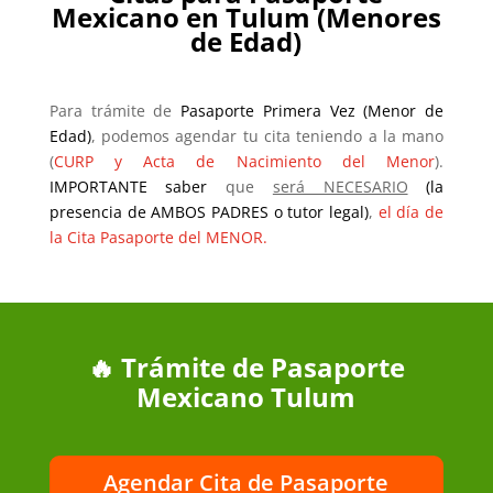
Mexicano en Tulum (Menores
de Edad)
Para trámite de
Pasaporte Primera Vez (Menor de
Edad)
, podemos agendar tu cita teniendo a la mano
(
CURP y Acta de Nacimiento del Menor
).
IMPORTANTE saber
que
será NECESARIO
(la
presencia de AMBOS PADRES o tutor legal)
,
el día de
la Cita Pasaporte del MENOR.
🔥 Trámite de Pasaporte
Mexicano Tulum
Agendar Cita de Pasaporte