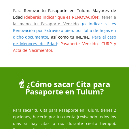
Para
Renovar tu Pasaporte en Tulum: Mayores de
Edad
(deberás indicar que es RENOVACIÓN)
,
tener a
la mano tu Pasaporte Vencido
(o indicar si es
Renovación por Extravío o bien, por falta de hojas en
dicho documento)
,
así como tu INE/IFE.
Para el caso
de Menores de Edad
:
Pasaporte Vencido, CURP y
Acta de Nacimiento).
☝️ ¿Cómo sacar Cita para
Pasaporte en Tulum?
Para sacar tu Cita para Pasaporte en Tulum, tienes 2
opciones, hacerlo por tu cuenta (revisando todos los
días si hay citas o no, durante cierto tiempo),