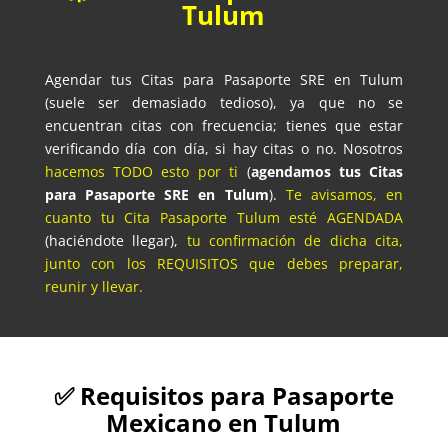
Tulum
Agendar tus Citas para Pasaporte SRE en Tulum
(suele ser demasiado tedioso), ya que no se
encuentran citas con frecuencia; tienes que estar
verificando día con día, si hay citas o no. Nosotros
hacemos TODO esto por ti
(
agendamos tus Citas
para Pasaporte SRE en Tulum
).
Te avisamos, en
cuanto tu Cita Pasaporte Tulum esté AGENDADA
(haciéndote llegar),
tu confirmación de dicha cita,
junto con los REQUISITOS que debes preparar,
reunir y llevar.
✅ Requisitos para Pasaporte
Mexicano en Tulum