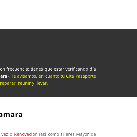
n frecuencia; tienes que estar verificando día
mara
).
Te avisamos, en cuanto tu Cita Pasaporte
eparar, reunir y llevar.
Samara
 Vez o Renovación
(así como si eres Mayor de