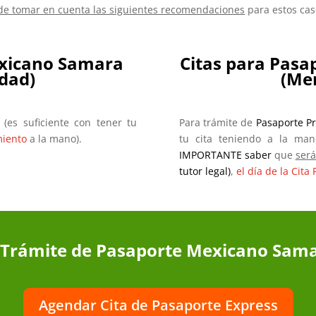
 de tomar en cuenta las siguientes recomendaciones
para estos cas
exicano
Samara
Citas para Pas
dad)
(Me
(es suficiente con tener tu
Para trámite de
Pasaporte P
imiento
a la mano).
tu cita teniendo a la man
IMPORTANTE saber
que
ser
tutor legal)
,
el día de la Cit
 Trámite de Pasaporte Mexicano Sam
Agendar Cita de Pasaporte Express