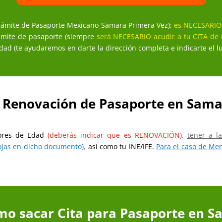
Trámite de Pasaporte Mexicano Samara Primera Vez);
es NECESARIO
ámite de pasaporte (siempre
será NECESARIO acudir a tu CITA de
lidad (te ayudaremos en darte la dirección completa e indicarte el 
 Renovación de Pasaporte en Sam
yores de Edad
(deberás indicar que es RENOVACIÓN)
,
tener a l
hojas en dicho documento)
,
así como tu INE/IFE.
Para el caso de Me
mo sacar Cita para Pasaporte en 