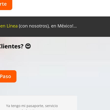
rte
 en Línea
(con nosotros), en México!…
lientes? 😍
 Paso
Ya tengo mi pasaporte, servicio