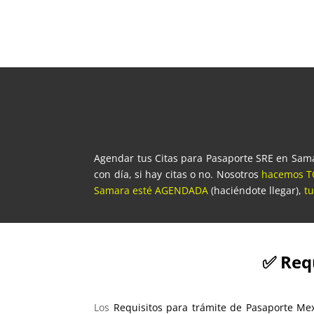
Agendar tus Citas para Pasaporte SRE en Samar
con día, si hay citas o no. Nosotros
hacemos TO
Samara esté AGENDADA
(haciéndote llegar),
tu
✅ Req
Los
Requisitos para trámite de Pasaporte M