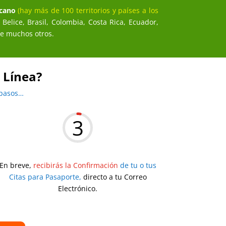
cano
(hay más de 100 territorios y países a los
 Belice, Brasil, Colombia, Costa Rica, Ecuador,
re muchos otros.
 Línea?
 pasos…
3
En breve,
recibirás la Confirmación
de tu o tus
Citas para Pasaporte,
directo a tu Correo
Electrónico.