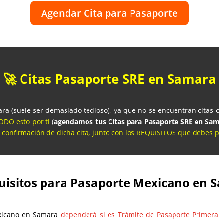
Agendar Cita para Pasaporte
🚀 Citas Pasaporte SRE en Samara
a (suele ser demasiado tedioso), ya que no se encuentran citas co
DO esto por ti
(
agendamos tus Citas para Pasaporte SRE en Sa
 confirmación de dicha cita, junto con los REQUISITOS que debes pr
uisitos para Pasaporte Mexicano en 
exicano en Samara
dependerá si es Trámite de Pasaporte Primera