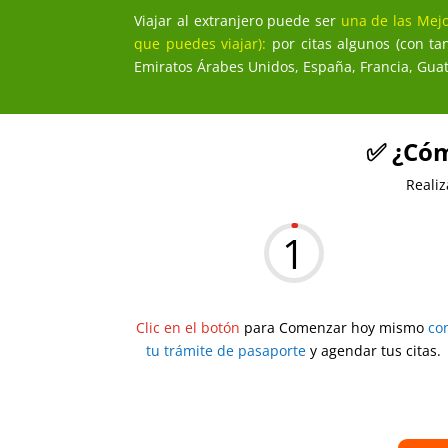
Viajar al extranjero puede ser
una de las Mejo
que puedes viajar):
por citas algunos (con tan
Emiratos Árabes Unidos, España, Francia, Guate
✅ ¿Cóm
Reali
1
Clic en el botón
para Comenzar hoy mismo
co
tu trámite de pasaporte
y agendar tus citas.