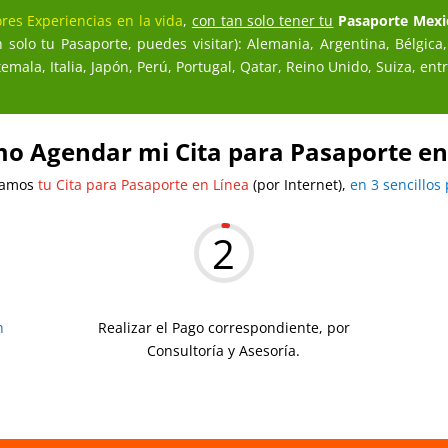
res Experiencias en la vida
,
con tan solo tener tu
Pasaporte Mexi
 solo tu Pasaporte, puedes visitar): Alemania, Argentina, Bélgica,
mala, Italia, Japón, Perú, Portugal, Qatar, Reino Unido, Suiza, ent
o Agendar mi Cita para Pasaporte en
zamos
tu Cita para Pasaporte en Línea
(por Internet),
en 3 sencillos
2
n
Realizar el Pago correspondiente, por
Consultoría y Asesoría.