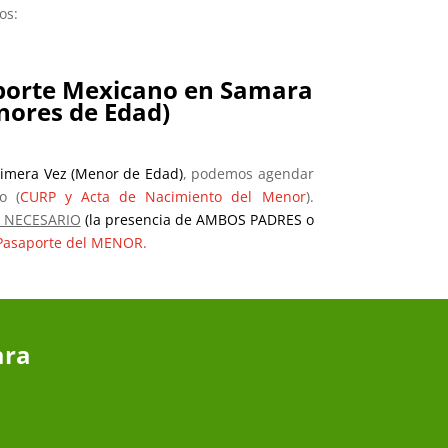
os:
aporte Mexicano en Samara
nores de Edad)
rimera Vez (Menor de Edad)
, podemos agendar
o (
CURP y Acta de Nacimiento del Menor
).
á NECESARIO
(la presencia de AMBOS PADRES o
a Pasaporte del MENOR.
ara