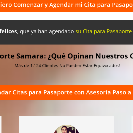
iero Comenzar y Agendar mi Cita para Pasapo
felices
, que
ya han agendado
su Cita para Pasaporte
orte Samara: ¿Qué Opinan Nuestros C
¡Más de 1,124 Clientes No Pueden Estar Equivocados!
dar Citas para Pasaporte con Asesoría Paso a