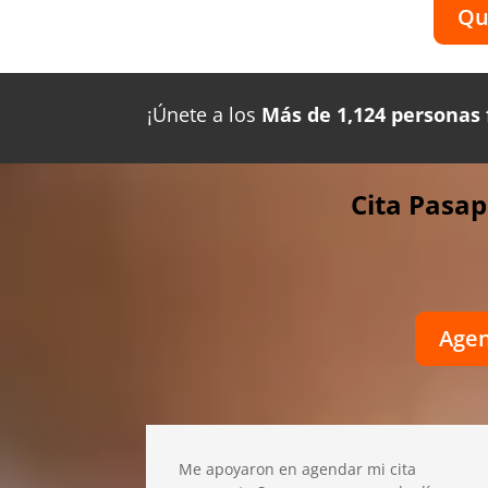
Qu
¡Únete a los
Más de 1,124 personas 
Cita Pasap
Agen
Me apoyaron en agendar mi cita