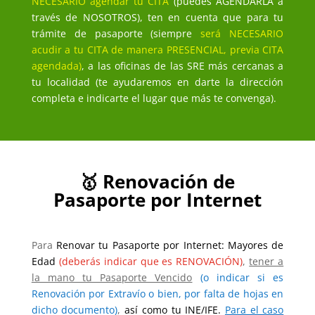
NECESARIO agendar tu CITA
(puedes AGENDARLA a
través de NOSOTROS), ten en cuenta que para tu
trámite de pasaporte (siempre
será NECESARIO
acudir a tu CITA de manera PRESENCIAL, previa CITA
agendada)
, a las oficinas de las SRE más cercanas a
tu localidad (te ayudaremos en darte la dirección
completa e indicarte el lugar que más te convenga).
🥇 Renovación de
Pasaporte por Internet
Para
Renovar tu Pasaporte por Internet: Mayores de
Edad
(deberás indicar que es RENOVACIÓN)
,
tener a
la mano tu Pasaporte Vencido
(o indicar si es
Renovación por Extravío o bien, por falta de hojas en
dicho documento)
,
así como tu INE/IFE.
Para el caso