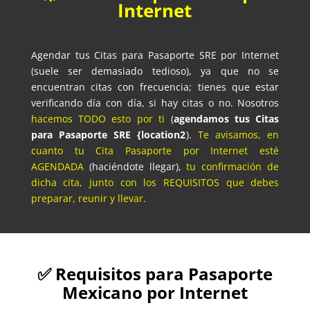
Internet
Agendar tus Citas para Pasaporte SRE por Internet
(suele ser demasiado tedioso), ya que no se
encuentran citas con frecuencia; tienes que estar
verificando día con día, si hay citas o no. Nosotros
hacemos TODO esto por ti
(
agendamos tus Citas
para Pasaporte SRE {location2
).
Te avisamos, en
cuanto tu Cita Pasaporte por Internet esté
AGENDADA
(haciéndote llegar),
tu confirmación de
dicha cita, junto con los REQUISITOS que debes
preparar, reunir y llevar.
✅ Requisitos para Pasaporte
Mexicano por Internet