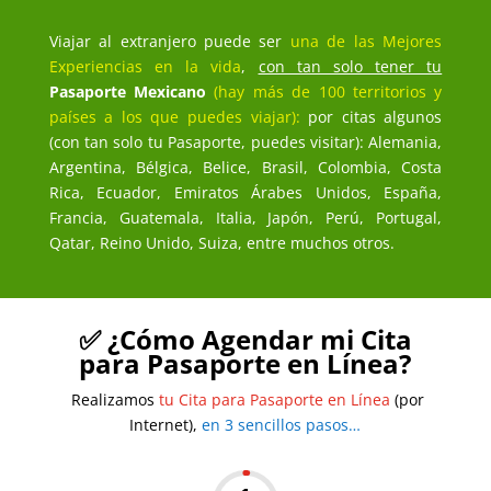
Viajar al extranjero puede ser
una de las Mejores
Experiencias en la vida
,
con tan solo tener tu
Pasaporte Mexicano
(hay más de 100 territorios y
países a los que puedes viajar):
por citas algunos
(con tan solo tu Pasaporte, puedes visitar): Alemania,
Argentina, Bélgica, Belice, Brasil, Colombia, Costa
Rica, Ecuador, Emiratos Árabes Unidos, España,
Francia, Guatemala, Italia, Japón, Perú, Portugal,
Qatar, Reino Unido, Suiza, entre muchos otros.
✅ ¿Cómo Agendar mi Cita
para Pasaporte en Línea?
Realizamos
tu Cita para Pasaporte en Línea
(por
Internet),
en 3 sencillos pasos…