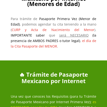
(Menores de Edad)
Para trámite de
Pasaporte Primera Vez (Menor de
Edad)
, podemos agendar tu cita teniendo a la mano
(
CURP y Acta de Nacimiento del Menor
).
IMPORTANTE saber
que
será NECESARIO
(la
presencia de AMBOS PADRES o tutor legal)
,
el día de
la Cita Pasaporte del MENOR.
🔥 Trámite de Pasaporte
Mexicano por Internet
Una vez que conoces los Requisitos (para tu Trámite
de Pasaporte Mexicano por Internet Primera Vez);
es