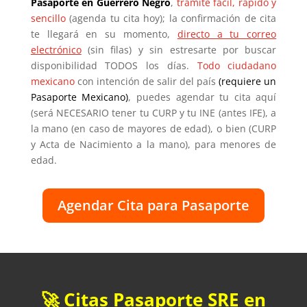
Pasaporte en Guerrero Negro
,
trámite fácil, rápido y
sencillo
(agenda tu cita hoy); la confirmación de cita
te llegará en su momento,
directo a tu correo
electrónico
(sin filas) y sin estresarte por buscar
disponibilidad TODOS los días.
Todo ciudadano
mexicano
con intención de salir del país
(requiere un
Pasaporte Mexicano)
, puedes agendar tu cita aquí
(será NECESARIO tener tu CURP y tu INE (antes IFE), a
la mano (en caso de mayores de edad), o bien (CURP
y Acta de Nacimiento a la mano), para menores de
edad.
Agendar Cita para Pasaporte
🚀 Citas Pasaporte SRE en