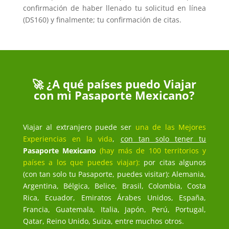
confirmación de haber llenado tu solicitud en línea
(DS160) y finalmente; tu confirmación de citas.
🚀 ¿A qué países puedo Viajar
con mi Pasaporte Mexicano?
Viajar al extranjero puede ser
una de las Mejores
Experiencias en la vida
,
con tan solo tener tu
Pasaporte Mexicano
(hay más de 100 territorios y
países a los que puedes viajar):
por citas algunos
(con tan solo tu Pasaporte, puedes visitar): Alemania,
Argentina, Bélgica, Belice, Brasil, Colombia, Costa
Rica, Ecuador, Emiratos Árabes Unidos, España,
Francia, Guatemala, Italia, Japón, Perú, Portugal,
Qatar, Reino Unido, Suiza, entre muchos otros.