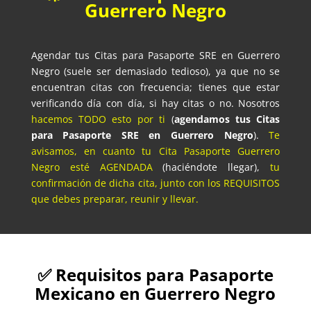
Guerrero Negro
Agendar tus Citas para Pasaporte SRE en Guerrero
Negro (suele ser demasiado tedioso), ya que no se
encuentran citas con frecuencia; tienes que estar
verificando día con día, si hay citas o no. Nosotros
hacemos TODO esto por ti
(
agendamos tus Citas
para Pasaporte SRE en Guerrero Negro
).
Te
avisamos, en cuanto tu Cita Pasaporte Guerrero
Negro esté AGENDADA
(haciéndote llegar),
tu
confirmación de dicha cita, junto con los REQUISITOS
que debes preparar, reunir y llevar.
✅ Requisitos para Pasaporte
Mexicano en Guerrero Negro