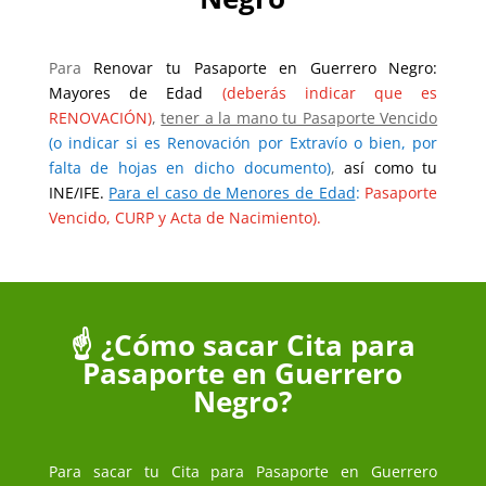
Para
Renovar tu Pasaporte en Guerrero Negro:
Mayores de Edad
(deberás indicar que es
RENOVACIÓN)
,
tener a la mano tu Pasaporte Vencido
(o indicar si es Renovación por Extravío o bien, por
falta de hojas en dicho documento)
,
así como tu
INE/IFE.
Para el caso de Menores de Edad
:
Pasaporte
Vencido, CURP y Acta de Nacimiento).
☝️ ¿Cómo sacar Cita para
Pasaporte en Guerrero
Negro?
Para sacar tu Cita para Pasaporte en Guerrero