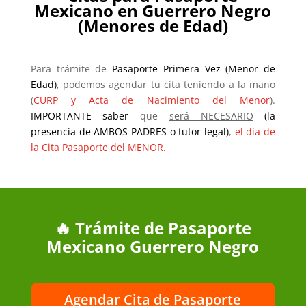
Mexicano en Guerrero Negro
(Menores de Edad)
Para trámite de
Pasaporte Primera Vez (Menor de
Edad)
, podemos agendar tu cita teniendo a la mano
(
CURP y Acta de Nacimiento del Menor
).
IMPORTANTE saber
que
será NECESARIO
(la
presencia de AMBOS PADRES o tutor legal)
,
el día de
la Cita Pasaporte del MENOR.
🔥 Trámite de Pasaporte
Mexicano Guerrero Negro
Agendar Cita de Pasaporte