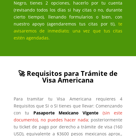
Negro, tienes 2 opciones, hacerlo por tu cuenta
(revisando todos los días si hay citas o no, durante
cierto tiempo), llenando formularios o bien, con
nuestro apoyo (agendaremos tus citas por ti),
te
avisaremos de inmediato; una vez que tus citas
estén agendadas.
🚀 Requisitos para Trámite de
Visa Americana
Para tramitar tu Visa Americana requieres 4
Requisitos que SI o SI tienes que llevar: Comenzando
con tu
Pasaporte Mexicano Vigente
(sin este
documento), no puedes hacer nada
; posteriormente
tu ticket de pago por derecho a trámite de visa (160
USD), equivalente a $3600 pesos mexicanos aprox.,