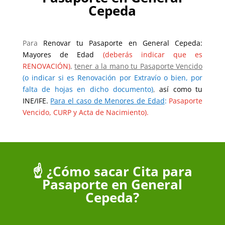
Cepeda
Para
Renovar tu Pasaporte en General Cepeda:
Mayores de Edad
(deberás indicar que es
RENOVACIÓN)
,
tener a la mano tu Pasaporte Vencido
(o indicar si es Renovación por Extravío o bien, por
falta de hojas en dicho documento)
,
así como tu
INE/IFE.
Para el caso de Menores de Edad
:
Pasaporte
Vencido, CURP y Acta de Nacimiento).
☝️ ¿Cómo sacar Cita para
Pasaporte en General
Cepeda?