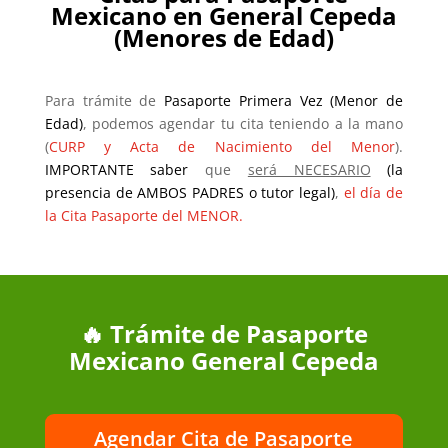
Mexicano en General Cepeda
(Menores de Edad)
Para trámite de
Pasaporte Primera Vez (Menor de
Edad)
, podemos agendar tu cita teniendo a la mano
(
CURP y Acta de Nacimiento del Menor
).
IMPORTANTE saber
que
será NECESARIO
(la
presencia de AMBOS PADRES o tutor legal)
,
el día de
la Cita Pasaporte del MENOR.
🔥 Trámite de Pasaporte
Mexicano General Cepeda
Agendar Cita de Pasaporte