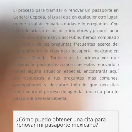
El proceso para tramitar o renovar un pasaporte en
General Cepeda, al igual que en cualquier otro lugar,
puede resultar en varias dudas e interrogantes. Con
el fin de aclarar estas incertidumbres y proporcionar
un recurso informativo accesible, hemos compilado
un listado de las preguntas frecuentes acerca del
agendamiento de citas para pasaporte mexicano en
General Cepeda. Tanto si es la primera vez que
solicitas un pasaporte, como si necesitas renovarlo o
tienes alguna situación especial, encontrarás aquí
las respuestas a tus preguntas más comunes.
Acompáñanos y descubre todo lo que necesitas
saber sobre el proceso de agendar una cita para tu
pasaporte General Cepeda.
¿Cómo puedo obtener una cita para
renovar mi pasaporte mexicano?