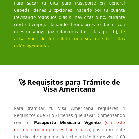
Para sacar tu Cita para Pasaporte en General
Cepeda, tienes 2 opciones, hacerlo por tu cuenta
(revisando todos los días si hay citas o no, durante
cierto tiempo), llenando formularios o bien, con
nuestro apoyo (agendaremos tus citas por ti),
te
avisaremos de inmediato; una vez que tus citas
estén agendadas.
🚀 Requisitos para Trámite de
Visa Americana
Para tramitar tu Visa Americana requieres 4
Requisitos que SI o SI tienes que llevar: Comenzando
con tu
Pasaporte Mexicano Vigente
(sin este
documento), no puedes hacer nada
; posteriormente
tu ticket de pago por derecho a trámite de visa (160