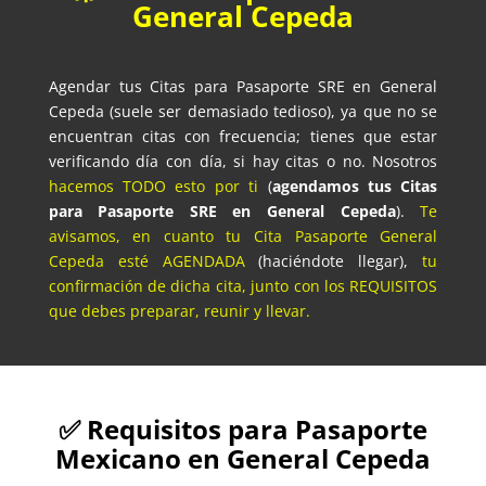
General Cepeda
Agendar tus Citas para Pasaporte SRE en General
Cepeda (suele ser demasiado tedioso), ya que no se
encuentran citas con frecuencia; tienes que estar
verificando día con día, si hay citas o no. Nosotros
hacemos TODO esto por ti
(
agendamos tus Citas
para Pasaporte SRE en General Cepeda
).
Te
avisamos, en cuanto tu Cita Pasaporte General
Cepeda esté AGENDADA
(haciéndote llegar),
tu
confirmación de dicha cita, junto con los REQUISITOS
que debes preparar, reunir y llevar.
✅ Requisitos para Pasaporte
Mexicano en General Cepeda