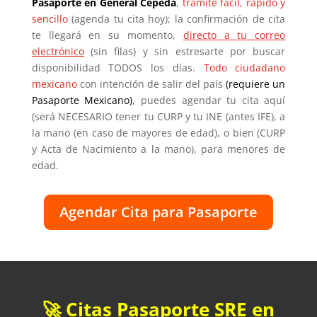
Pasaporte en General Cepeda
,
trámite fácil, rápido y
sencillo
(agenda tu cita hoy); la confirmación de cita
te llegará en su momento,
directo a tu correo
electrónico
(sin filas) y sin estresarte por buscar
disponibilidad TODOS los días.
Todo ciudadano
mexicano
con intención de salir del país
(requiere un
Pasaporte Mexicano)
, puedes agendar tu cita aquí
(será NECESARIO tener tu CURP y tu INE (antes IFE), a
la mano (en caso de mayores de edad), o bien (CURP
y Acta de Nacimiento a la mano), para menores de
edad.
Agendar Cita para Pasaporte
🚀 Citas Pasaporte SRE en