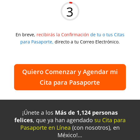
3
En breve,
recibirás la Confirmación
de tu o tus Citas
para Pasaporte,
directo a tu Correo Electrónico.
Quiero Comenzar y Agendar mi
Cita para Pasaporte
¡Únete a los
Más de 1,124 personas
felices
, que
ya han agendado
su Cita para
Pasaporte en Línea
(con nosotros), en
México!…