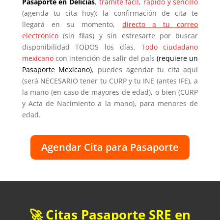
Pasaporte en Delicias
,
trámite fácil, rápido y sencillo
(agenda tu cita hoy); la confirmación de cita te
llegará en su momento,
directo a tu correo
electrónico
(sin filas) y sin estresarte por buscar
disponibilidad TODOS los días.
Todo ciudadano
mexicano
con intención de salir del país
(requiere un
Pasaporte Mexicano)
, puedes agendar tu cita aquí
(será NECESARIO tener tu CURP y tu INE (antes IFE), a
la mano (en caso de mayores de edad), o bien (CURP
y Acta de Nacimiento a la mano), para menores de
edad.
Agendar Cita para Pasaporte
🚀 Citas Pasaporte SRE en