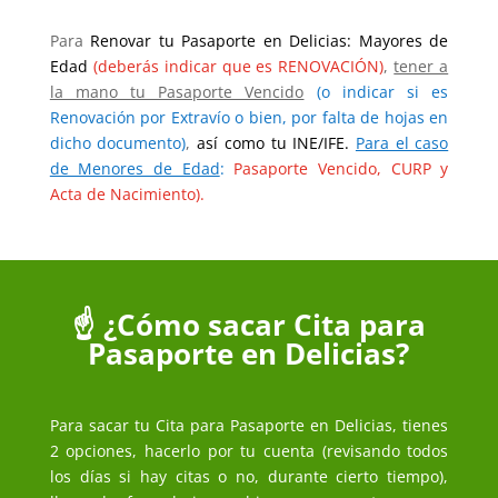
Para
Renovar tu Pasaporte en Delicias: Mayores de
Edad
(deberás indicar que es RENOVACIÓN)
,
tener a
la mano tu Pasaporte Vencido
(o indicar si es
Renovación por Extravío o bien, por falta de hojas en
dicho documento)
,
así como tu INE/IFE.
Para el caso
de Menores de Edad
:
Pasaporte Vencido, CURP y
Acta de Nacimiento).
☝️ ¿Cómo sacar Cita para
Pasaporte en Delicias?
Para sacar tu Cita para Pasaporte en Delicias, tienes
2 opciones, hacerlo por tu cuenta (revisando todos
los días si hay citas o no, durante cierto tiempo),