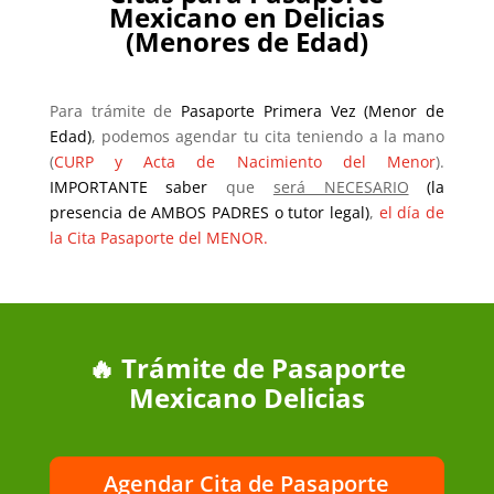
Mexicano en Delicias
(Menores de Edad)
Para trámite de
Pasaporte Primera Vez (Menor de
Edad)
, podemos agendar tu cita teniendo a la mano
(
CURP y Acta de Nacimiento del Menor
).
IMPORTANTE saber
que
será NECESARIO
(la
presencia de AMBOS PADRES o tutor legal)
,
el día de
la Cita Pasaporte del MENOR.
🔥 Trámite de Pasaporte
Mexicano Delicias
Agendar Cita de Pasaporte