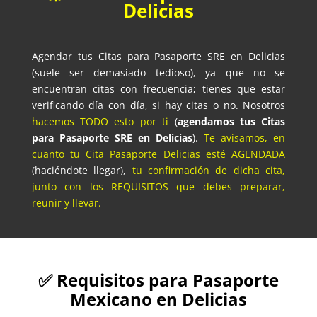
Delicias
Agendar tus Citas para Pasaporte SRE en Delicias
(suele ser demasiado tedioso), ya que no se
encuentran citas con frecuencia; tienes que estar
verificando día con día, si hay citas o no. Nosotros
hacemos TODO esto por ti
(
agendamos tus Citas
para Pasaporte SRE en Delicias
).
Te avisamos, en
cuanto tu Cita Pasaporte Delicias esté AGENDADA
(haciéndote llegar),
tu confirmación de dicha cita,
junto con los REQUISITOS que debes preparar,
reunir y llevar.
✅ Requisitos para Pasaporte
Mexicano en Delicias