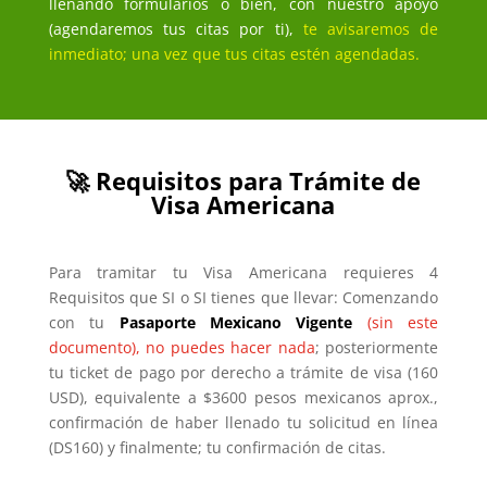
llenando formularios o bien, con nuestro apoyo
(agendaremos tus citas por ti),
te avisaremos de
inmediato; una vez que tus citas estén agendadas.
🚀 Requisitos para Trámite de
Visa Americana
Para tramitar tu Visa Americana requieres 4
Requisitos que SI o SI tienes que llevar: Comenzando
con tu
Pasaporte Mexicano Vigente
(sin este
documento), no puedes hacer nada
; posteriormente
tu ticket de pago por derecho a trámite de visa (160
USD), equivalente a $3600 pesos mexicanos aprox.,
confirmación de haber llenado tu solicitud en línea
(DS160) y finalmente; tu confirmación de citas.